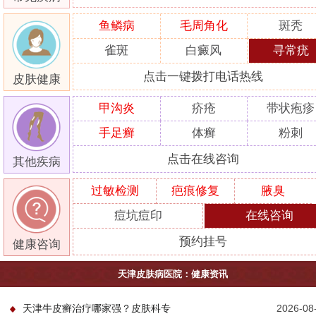
鱼鳞病
毛周角化
斑秃
雀斑
白癜风
寻常疣
点击一键拨打电话热线
皮肤健康
甲沟炎
疥疮
带状疱疹
手足癣
体癣
粉刺
点击在线咨询
其他疾病
过敏检测
疤痕修复
腋臭
痘坑痘印
在线咨询
预约挂号
健康咨询
天津皮肤病医院：健康资讯
天津牛皮癣治疗哪家强？皮肤科专
2026-08