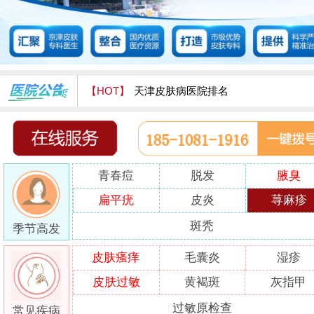
【HOT】
天津皮肤病医院排名
天津津门皮肤病医院怎么样
青春痘
脱发
腋臭
扁平疣
皮炎
荨麻疹
斑秃
季节高发
皮肤瘙痒
毛囊炎
湿疹
皮肤过敏
黄褐斑
灰指甲
过敏原检查
常见疾病