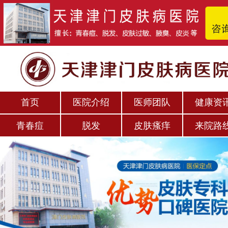
首页
医院介绍
医师团队
健康资
青春痘
脱发
皮肤瘙痒
来院路