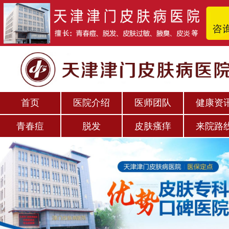
首页
医院介绍
医师团队
健康资
青春痘
脱发
皮肤瘙痒
来院路