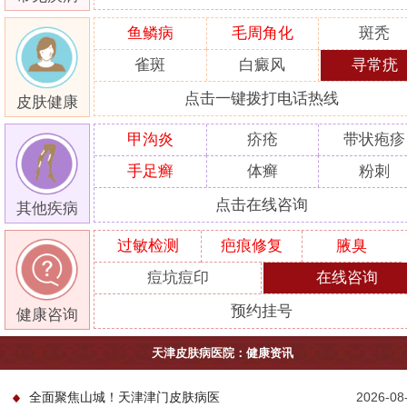
鱼鳞病
毛周角化
斑秃
雀斑
白癜风
寻常疣
点击一键拨打电话热线
皮肤健康
甲沟炎
疥疮
带状疱疹
手足癣
体癣
粉刺
点击在线咨询
其他疾病
过敏检测
疤痕修复
腋臭
痘坑痘印
在线咨询
预约挂号
健康咨询
天津皮肤病医院：健康资讯
全面聚焦山城！天津津门皮肤病医
2026-08