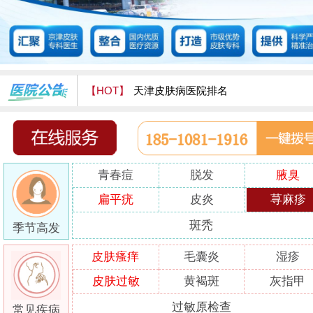
【HOT】
天津皮肤病医院排名
天津津门皮肤病医院怎么样
青春痘
脱发
腋臭
扁平疣
皮炎
荨麻疹
斑秃
季节高发
皮肤瘙痒
毛囊炎
湿疹
皮肤过敏
黄褐斑
灰指甲
过敏原检查
常见疾病