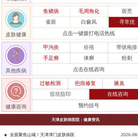
鱼鳞病
毛周角化
斑秃
雀斑
白癜风
寻常疣
点击一键拨打电话热线
皮肤健康
甲沟炎
疥疮
带状疱疹
手足癣
体癣
粉刺
点击在线咨询
其他疾病
过敏检测
疤痕修复
腋臭
痘坑痘印
在线咨询
预约挂号
健康咨询
天津皮肤病医院：健康资讯
全面聚焦山城！天津津门皮肤病医
2026-08