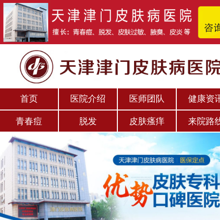
首页
医院介绍
医师团队
健康资
青春痘
脱发
皮肤瘙痒
来院路