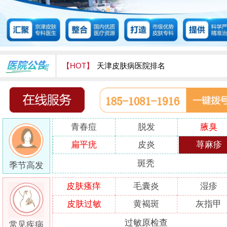
【HOT】
天津皮肤病医院排名
天津津门皮肤病医院怎么样
青春痘
脱发
腋臭
扁平疣
皮炎
荨麻疹
斑秃
季节高发
皮肤瘙痒
毛囊炎
湿疹
皮肤过敏
黄褐斑
灰指甲
过敏原检查
常见疾病