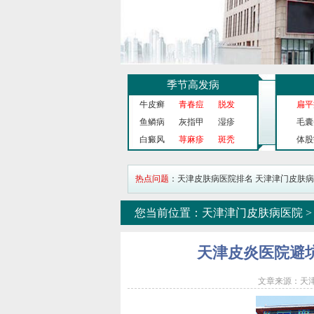
季节高发病
牛皮癣
青春痘
脱发
扁平
鱼鳞病
灰指甲
湿疹
毛囊
白癜风
荨麻疹
斑秃
体股
热点问题
：
天津皮肤病医院排名
天津津门皮肤病
您当前位置：
天津津门皮肤病医院
天津皮炎医院避
文章来源：天