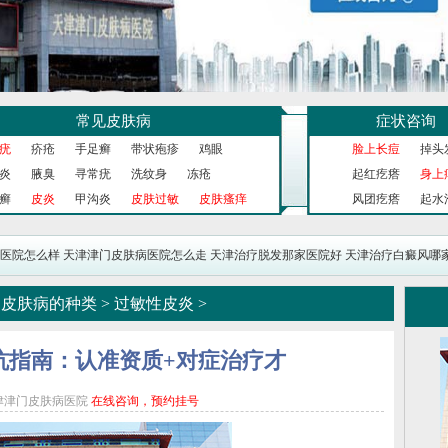
常见皮肤病
症状咨询
疣
疥疮
手足癣
带状疱疹
鸡眼
脸上长痘
掉头
炎
腋臭
寻常疣
洗纹身
冻疮
起红疙瘩
身上
癣
皮炎
甲沟炎
皮肤过敏
皮肤瘙痒
风团疙瘩
起水
医院怎么样
天津津门皮肤病医院怎么走
天津治疗脱发那家医院好
天津治疗白癜风哪
>
皮肤病的种类
>
过敏性皮炎
>
坑指南：认准资质+对症治疗才
津津门皮肤病医院
在线咨询，预约挂号