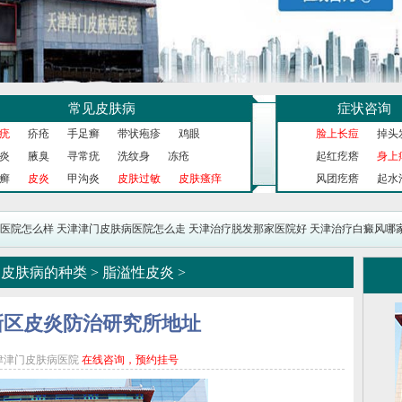
常见皮肤病
症状咨询
疣
疥疮
手足癣
带状疱疹
鸡眼
脸上长痘
掉头
炎
腋臭
寻常疣
洗纹身
冻疮
起红疙瘩
身上
癣
皮炎
甲沟炎
皮肤过敏
皮肤瘙痒
风团疙瘩
起水
医院怎么样
天津津门皮肤病医院怎么走
天津治疗脱发那家医院好
天津治疗白癜风哪
>
皮肤病的种类
>
脂溢性皮炎
>
新区皮炎防治研究所地址
津津门皮肤病医院
在线咨询，预约挂号