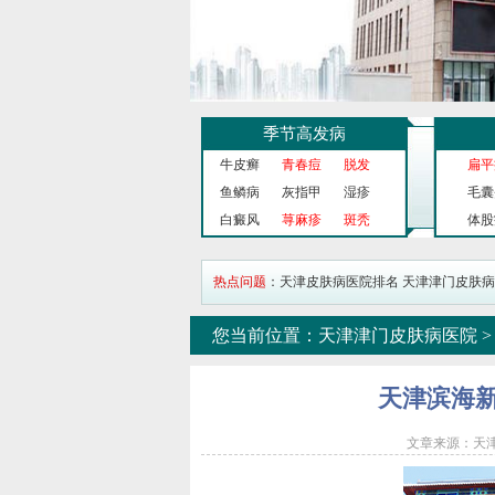
季节高发病
牛皮癣
青春痘
脱发
扁平
鱼鳞病
灰指甲
湿疹
毛囊
白癜风
荨麻疹
斑秃
体股
热点问题
：
天津皮肤病医院排名
天津津门皮肤病
您当前位置：
天津津门皮肤病医院
天津滨海
文章来源：天