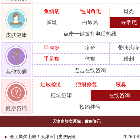
鱼鳞病
毛周角化
斑秃
雀斑
白癜风
寻常疣
点击一键拨打电话热线
皮肤健康
甲沟炎
疥疮
带状疱疹
手足癣
体癣
粉刺
点击在线咨询
其他疾病
过敏检测
疤痕修复
腋臭
痘坑痘印
在线咨询
预约挂号
健康咨询
天津皮肤病医院：健康资讯
全面聚焦山城！天津津门皮肤病医
2026-08