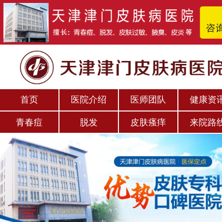
首页
医院介绍
医师团队
健康资
青春痘
脱发
皮肤瘙痒
来院路