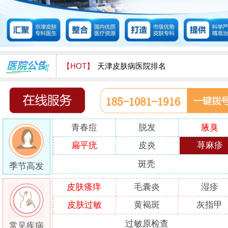
【HOT】
天津皮肤病医院排名
天津津门皮肤病医院怎么样
青春痘
脱发
腋臭
扁平疣
皮炎
荨麻疹
斑秃
季节高发
皮肤瘙痒
毛囊炎
湿疹
皮肤过敏
黄褐斑
灰指甲
过敏原检查
常见疾病