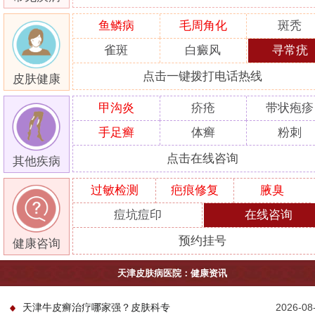
鱼鳞病
毛周角化
斑秃
雀斑
白癜风
寻常疣
点击一键拨打电话热线
皮肤健康
甲沟炎
疥疮
带状疱疹
手足癣
体癣
粉刺
点击在线咨询
其他疾病
过敏检测
疤痕修复
腋臭
痘坑痘印
在线咨询
预约挂号
健康咨询
天津皮肤病医院：健康资讯
天津牛皮癣治疗哪家强？皮肤科专
2026-08