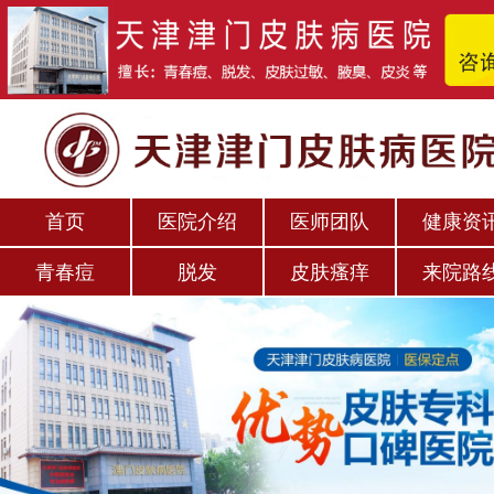
首页
医院介绍
医师团队
健康资
青春痘
脱发
皮肤瘙痒
来院路