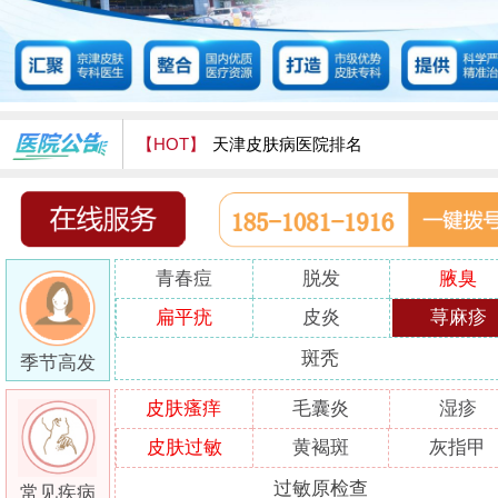
【HOT】
天津皮肤病医院排名
天津津门皮肤病医院怎么样
青春痘
脱发
腋臭
扁平疣
皮炎
荨麻疹
斑秃
季节高发
皮肤瘙痒
毛囊炎
湿疹
皮肤过敏
黄褐斑
灰指甲
过敏原检查
常见疾病