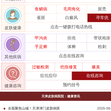
鱼鳞病
毛周角化
斑秃
雀斑
白癜风
寻常疣
点击一键拨打电话热线
皮肤健康
甲沟炎
疥疮
带状疱疹
手足癣
体癣
粉刺
点击在线咨询
其他疾病
过敏检测
疤痕修复
腋臭
痘坑痘印
在线咨询
预约挂号
健康咨询
天津皮肤病医院：健康资讯
全面聚焦山城！天津津门皮肤病医
2026-08