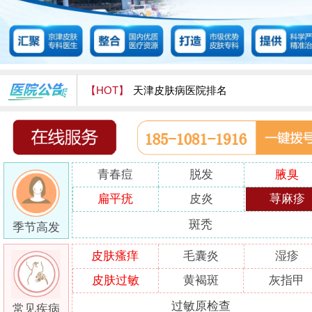
【HOT】
天津皮肤病医院排名
天津津门皮肤病医院怎么样
青春痘
脱发
腋臭
扁平疣
皮炎
荨麻疹
斑秃
季节高发
皮肤瘙痒
毛囊炎
湿疹
皮肤过敏
黄褐斑
灰指甲
过敏原检查
常见疾病