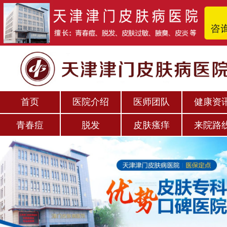
首页
医院介绍
医师团队
健康资
青春痘
脱发
皮肤瘙痒
来院路