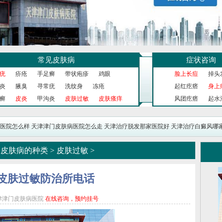
常见皮肤病
症状咨询
疣
疥疮
手足癣
带状疱疹
鸡眼
脸上长痘
掉头
炎
腋臭
寻常疣
洗纹身
冻疮
起红疙瘩
身上
癣
皮炎
甲沟炎
皮肤过敏
皮肤瘙痒
风团疙瘩
起水
医院怎么样
天津津门皮肤病医院怎么走
天津治疗脱发那家医院好
天津治疗白癜风哪
>
皮肤病的种类
>
皮肤过敏
>
皮肤过敏防治所电话
津津门皮肤病医院
在线咨询，预约挂号