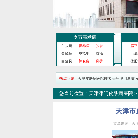
季节高发病
牛皮癣
青春痘
脱发
扁平
鱼鳞病
灰指甲
湿疹
毛囊
白癜风
荨麻疹
斑秃
体股
热点问题
：
天津皮肤病医院排名
天津津门皮肤病
您当前位置：
天津津门皮肤病医院
天津市
文章来源：天