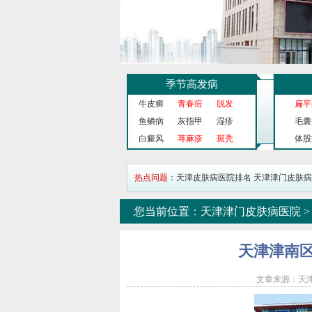
季节高发病
牛皮癣
青春痘
脱发
扁平
鱼鳞病
灰指甲
湿疹
毛囊
白癜风
荨麻疹
斑秃
体股
热点问题
：
天津皮肤病医院排名
天津津门皮肤病
您当前位置：
天津津门皮肤病医院
天津津南
文章来源：天