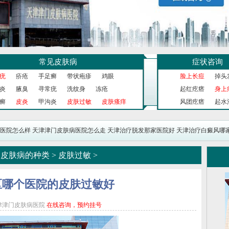
常见皮肤病
症状咨询
疣
疥疮
手足癣
带状疱疹
鸡眼
脸上长痘
掉头
炎
腋臭
寻常疣
洗纹身
冻疮
起红疙瘩
身上
癣
皮炎
甲沟炎
皮肤过敏
皮肤瘙痒
风团疙瘩
起水
医院怎么样
天津津门皮肤病医院怎么走
天津治疗脱发那家医院好
天津治疗白癜风哪
>
皮肤病的种类
>
皮肤过敏
>
区哪个医院的皮肤过敏好
津津门皮肤病医院
在线咨询，预约挂号